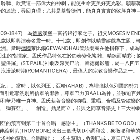
。聆聽、欣賞這一部偉大的神劇，能使生命更美好更光彩。願藉
的迷戀，尋回真理；尤其是基督徒們，能真真實實的敬拜真神 —
09-1847)，為
德國
漢堡一富裕銀行家之子。祖父MOSES MEN
二歲以即興演奏名震一時。十七歲，即創作以精靈嬉戲為主題，
歐洲。當時
德國
萊比錫GEWANDHAU管絃樂團在他指揮下，成
的音樂起死回生的指揮家。孟氏作品特色在於節奏變化複雜、精鍊而精
保羅」(ST. PAUL)神劇及深受巴哈、韓德爾影響，於一八
派時期(ROMANTIC ERA)，最偉大的宗教音樂作品之一。
王紀」。當時，
以色列
王，亞哈(AHAB)，為增強以
色列國
的勢力
而引近耶洗別所信奉的邪教，尊奉巴力(BAAL)為神，並強迫
耶和華乃唯一真神。孟氏藉著音樂的獨唱、重唱、合唱及管絃樂
與「彌賽亞」、「創造」鼎足而立，並與之同享音樂史上三大神
的預言到第二十首合唱「感謝主」（THANKS BE TO GO
縮喇叭(TROMBONE)吹出三個悲切D小調和弦，象徵耶和
祈求神的幫助。合唱唱出：「求主幫助，收割已成，夏日已過，