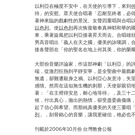
以利亞在極度不安中，在天使的引導下，來到
待」的安慰。眾天使合唱著「忍耐至終者，必
著神來臨的戲劇性的景況。女聲四重唱與合唱
以色列
。使
以色列
再次恢復敬奉真神耶和華的
車，乘著旋風把以利亞接著昇天而去。合唱雄
男高音唱出「義人在天之國」優美的詠嘆調，
後各聲部在「你的聖名在地上何其美，你的榮
大部份音樂評論家，作這部神劇「以利亞」的
端，從激烈狂熱到平靜安寧，是全聖曲中最戲
無遺，卻難遭殺身之禍。以利亞心灰意冷，失
感情。然而在這似無生機的剎那，天使卻親切
著：「在主裡得安息，耐心地等待」，及三十
候，付出真心，拋出的熱情，卻受盡委曲傷痛
起了信心與希望。而那純真優美的天使三重唱
列
」，刻骨銘心的音樂，讓我更確信，祂必也不
刊載於2006年10月份 台灣教會公報