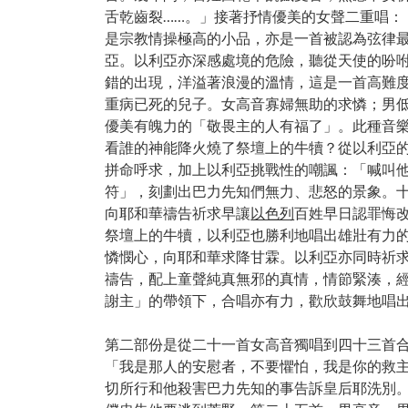
舌乾齒裂……。」接著抒情優美的女聲二重唱：
是宗教情操極高的小品，亦是一首被認為弦律
亞。以利亞亦深感處境的危險，聽從天使的吩
錯的出現，洋溢著浪漫的溫情，這是一首高難
重病已死的兒子。女高音寡婦無助的求憐；男
優美有魄力的「敬畏主的人有福了」。此種音
看誰的神能降火燒了祭壇上的牛犢？從以利亞
拼命呼求，加上以利亞挑戰性的嘲諷：「喊叫他大聲
符」，刻劃出巴力先知們無力、悲怒的景象。
向耶和華禱告祈求早讓
以色列
百姓早日認罪悔
祭壇上的牛犢，以利亞也勝利地唱出雄壯有力的
憐憫心，向耶和華求降甘霖。以利亞亦同時祈
禱告，配上童聲純真無邪的真情，情節緊湊，
謝主」的帶領下，合唱亦有力，歡欣鼓舞地唱出第一
第二部份是從二十一首女高音獨唱到四十三首
「我是那人的安慰者，不要懼怕，我是你的救
切所行和他殺害巴力先知的事告訴皇后耶洗別