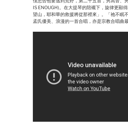
僕忠告他要逃到荒野，第二十五首，男高音、男
IS ENOUGH)。在大提琴的陪襯下，旋律
望山，耶和華的救援將從那裡來」。「祂不眠
孟氏優美、浪漫的一首合唱，亦是宗教合唱曲