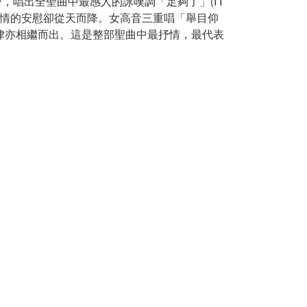
唱出全聖曲中最感人的詠嘆調「足夠了」(IT
滿真情的安慰卻從天而降。女高音三重唱「舉目仰
唱優美的旋律亦相繼而出。這是整部聖曲中最抒情，最代表