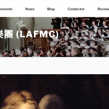
cements
News
Blog
Conductor
Revie
 (LAFMC)