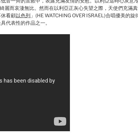
低音一齊的宣敘中，表露充滿友情的安慰。以利亞這時心灰意冷，
更顯得綺麗而哀淒無比。然而在以利亞正灰心失望之際，天使們充
不休看顧
以色列
」(HE WATCHING OVER ISRAEL)合
最具代表性的作品之一。