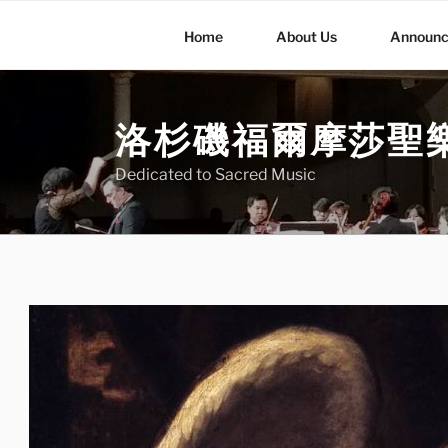
Skip
to
Home
About Us
Announ
content
洛杉磯福爾摩莎聖樂團
Dedicated to Sacred Music