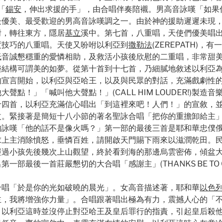
「
錫安
，伸出求援的手」，由合唱伴奏陪襯。男高音詠嘆「如果你全心尋求我
最優美、最受歡迎的男高音詠嘆調之一。由於神的援助遲遲未現
咐，轉往東方，隱居
基立
溪中。第七首，八重唱，天使們優美唱
度技巧的八重唱。天使又吩咐以利亞到
撒勒法
(ZEREPATH)
低音誠懇穩重的愛憐相助，及救活小孩後欣慰的二重唱，非常甜
樂結構可謂美的如夢。從第十首到十七首，乃細膩地敘述以利亞
的宣言開始，以利亞與亞哈王，以及與民眾的對話，充滿戲劇性
點！」「喊叫他大聲點！」(CALL HIM LOUDER!)製
十四首，以利亞充滿信心唱出「到這裡來吧！人們！」的宣敘，
改。緊接著是簡短十八小節的著名聖詠合唱「把你的重擔卸給主
詠嘆「他的話不是像火嗎？」第一部的最後三首是耶和華忠僕俄巴
求上主消除憤怒，垂憐百姓，請開啟天門賜下雨來以滋潤乾田。
經過小孩先後幾次上山觀望，終於看到海的那邊烏雲密佈，傾盆
部最後一首莊嚴懇切的大合唱「感謝主」(THANKS BE TO G
合唱「於是你的光如破曉的晨光」。女高音描述著，耶和華
以色
主，我將增強你力量」。合唱跟著唱出極為有力，震撼人心的「
。以利亞這時並沒停止對亞哈王及皇后罪行的指責，引起皇后殺