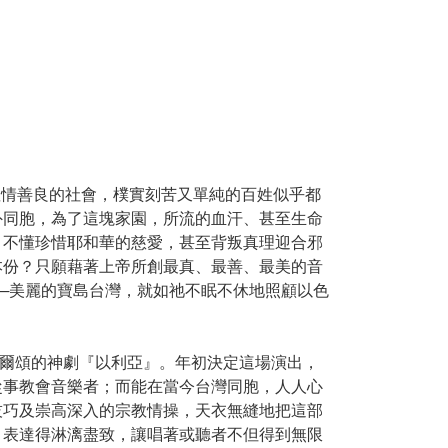
溫情善良的社會，樸實刻苦又單純的百姓似乎都
外同胞，為了這塊家園，所流的血汗、甚至生命
，不懂珍惜耶和華的慈愛，甚至背叛真理迎合邪
本份？只願藉著上帝所創最真、最善、最美的音
─美麗的寶島台灣，就如祂不眠不休地照顧以色
德爾頌的神劇『以利亞』。年初決定這場演出，
從事教會音樂者；而能在當今台灣同胞，人人心
技巧及崇高深入的宗教情操，天衣無縫地把這部
，表達得淋漓盡致，讓唱著或聽者不但得到無限