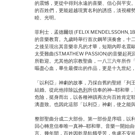
的震憾，更從中得到永遠的喜樂、信心與平安
的百姓們，更能超越現實名利的誘惑，淡視權勢
睦、光明。
菲利士．孟德爾頌 (FELIX MENDELSSOHN, 18
的音樂教育。九歲時舉行首次鋼琴演奏會，十
之後呈現出其音樂非凡的才華，短期內即名震
太受難曲(ST.MATHEW PASSION)
所歡迎。尤其他的宗教聖曲，一八三六年所作「聖
嘔盡心血，畢生最傑出的作品，更是十九世紀，浪漫
「以利亞」神劇的故事，乃採自舊約聖經「列
結婚。從此他排除
以色列
所信奉的神─耶和華，
危險，挺身而出，以各種神蹟再次向百姓肯定
漓盡致。也因此這部「以利亞」神劇，使之能
整部聖曲分成二大部份。第一部份是序唱，以利亞
回心轉意信奉唯一真神─耶和華。音樂一開始由伸
言。幾年間，百姓因乾旱飢餓受苦，焦慮不安