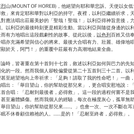
何烈
山(MOUNT OF HOREB)，他絕望向耶和華悲訴。天使
得救」來肯定耶和華對以利亞的持守。夜裡，以利亞繼續祈求，
以對應法唱出莊嚴美妙的「聖哉！聖哉！」以利亞得神旨意後，
國。以利亞的最後時刻更是精彩生動。當以利亞與隨從身邊的以
壯而有力地唱出這段戲劇性的故事。從此以後，
以色列
百姓又信
合唱亦充滿希望與信心的將來。最後大合唱有力、壯麗、雄偉地唱
耀顯於天，阿門！」的重覆中莊嚴有力高潮地結束全曲。
評論時，皆著重在第十首到十七首，敘述以利亞如何與巴力的先
劇化的一段。然而我個人卻較偏愛從第二十五首到三十二首。以
望甚至絕望地向上帝祈求：「足夠！請取了我的性命吧！」一曲
地唱出：「舉目望山，你的幫助從那兒來」，更合唱安慰地說：
二首合唱：「忍耐到最後者，必得救」。這一段的過程何嘗不是
，甚至遍體鱗傷。然而我個人的經驗，每次在極度灰心，孤單無
「舉目望山，你的幫助從那兒來……。」也會一次、一次不斷在耳
眠不休眷顧信賴祂的人。……是的！「忍耐至終者，必得救」。