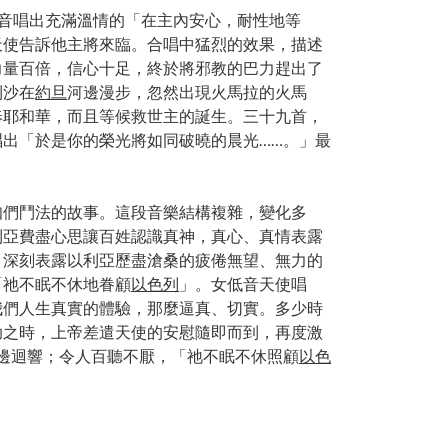
以女低音唱出充滿溫情的「在主內安心，耐性地等
天使告訴他主將來臨。合唱中猛烈的效果，描述
力量百倍，信心十足，終於將邪教的巴力趕出了
利沙在
約旦
河邊漫步，忽然出現火馬拉的火馬
奉耶和華，而且等候救世主的誕生。三十九首，
出「於是你的榮光將如同破曉的晨光……。」最
知們鬥法的故事。這段音樂結構複雜，變化多
利亞費盡心思讓百姓認識真神，真心、真情表露
，深刻表露以利亞歷盡滄桑的疲倦無望、無力的
「祂不眠不休地眷顧
以色列
」。女低音天使唱
我們人生真實的體驗，那麼逼真、切實。多少時
助之時，上帝差遣天使的安慰隨即而到，再度激
邊迴響；令人百聽不厭，「祂不眠不休照顧
以色