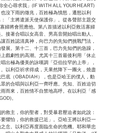
」(IF WITH ALL YOUR HEART)
，也沒下雨的徵兆，百姓極為憤怒，遷怒以利
出：「主將遣派天使保護你」。從各聲部主題交
，有一寡婦將會照應他。第八首描述以利亞救活寡婦
美。接著合唱以女高音、男高音開始唱出動人、
為讓百姓認清真神，向巴力的先知們挑戰鬥法，
的發展。第十二、十三首，巴力先知們的急躁，
造音樂上戲劇性的高潮。尤其十三首最後利用「休止
並唱出極為優美的詠嘆調「亞伯拉罕的上帝」，
」。以利亞祈求得成，天果然降下一團火，燒盡
底（OBADIAH），也是亞哈王的僕人，動
民眾的合唱與以利亞一齊呼應。先知、百姓迫切
大雨而來，百姓情不自禁地高呼。在以利亞「感
OD)。
列
的救主，你的聖者，對受暴君壓迫者如此說：
不要懼怕，你的救援已近」。亞哈王將以利亞一
他之念。以利亞再度面臨生命的危機。耶和華忠