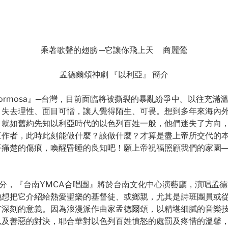
乘著歌聲的翅膀 ─它讓你飛上天 商麗鶯
孟德爾頌神劇 『以利亞』 簡介
ormosa』─台灣，目前面臨將被撕裂的暴亂紛爭中。以往充滿
、失去理性、面目可憎，讓人覺得陌生、可畏。想到多年來海內
，就如舊約先知以利亞時代的以色列百姓一般，他們迷失了方向
工作者，此時此刻能做什麼？該做什麼？才算是盡上帝所交代的
平痛楚的傷痕，喚醒昏睡的良知吧！願上帝祝福照顧我們的家園─
十分，『台南YMCA合唱團』將於台南文化中心演藝廳，演唱孟
地想把它介紹給熱愛聖樂的基督徒、或鄉親，尤其是詩班團員或
有深刻的意義。因為浪漫派作曲家孟德爾頌，以精堪細膩的音樂
以及善惡的對決，耶合華對以色列百姓憤怒的處罰及疼惜的溫馨