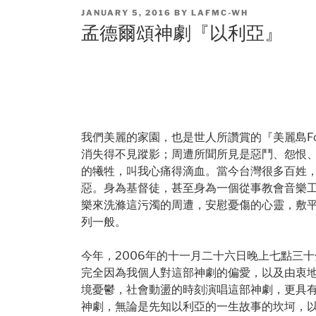
POSTED
JANUARY 5, 2016
BY
LAFMC-WH
ON
孟德爾頌神劇『以利亞』
我們美麗的家園，也是世人所讚賞的『美麗島F
消失得不見蹤影；周遭所聞所見是惡鬥、怨恨
的犧牲，叫我心痛得滴血。當今台灣很多百姓
惡。身為基督徒，甚至身為一個從事教會音樂
樂來洗滌這污濁的周遭，安慰憂傷的心靈，敷
列一般。
今年，2006年的十一月二十六日晚上七點三
完全因為我個人對這部神劇的偏愛，以及由衷
境憂鬱，社會動盪的時刻演唱這部神劇，更具
神劇，無論是先知以利亞的一生故事的坎坷，