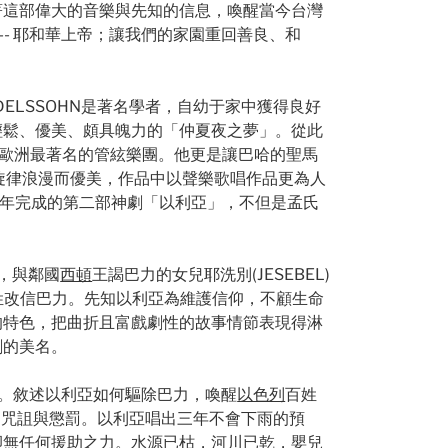
著這部偉大的音樂與先知的信息，喚醒當今台灣
- 耶和華上帝；讓我們的家園重回善良、和
DELSSOHN是著名學者，自幼于家中獲得良好
輕鬆、優美、頗具魄力的「仲夏夜之夢」。從此
為歐洲最著名的管絃樂團。他更是讓巴哈的聖馬
彩；旋律浪漫而優美，作品中以聲樂歌唱作品更為人
四五年完成的第二部神劇「以利亞」，不但是孟氏
，與鄰國
西頓
王謁巴力的女兒耶洗別(JESEBEL)
百姓改信巴力。先知以利亞為維護信仰，不顧生命
的特色，把曲折且富戲劇性的故事情節表現得淋
劇的美名。
D）。敘述以利亞如何驅除巴力，喚醒
以色列
百姓
華的咒詛與懲罰。以利亞唱出三年不會下雨的預
卻無任何援助之力。水源已枯，河川已乾，嬰兒